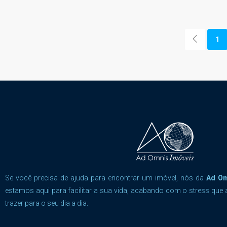
1
Se você precisa de ajuda para encontrar um imóvel, nós da
Ad O
estamos aqui para facilitar a sua vida, acabando com o stress que 
trazer para o seu dia a dia.