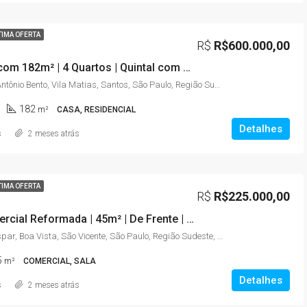
TIMA OFERTA
R$
R$600.000,00
Sobrado com 182m² | 4 Quartos | Quintal com Churrasqueira | Vila Mathias – Santos/SP
Rua Doutor Antônio Bento, Vila Matias, Santos, São Paulo, Região Sudeste, 11075-001, Brasil
182
m²
CASA, RESIDENCIAL
Detalhes
s
2 meses atrás
TIMA OFERTA
R$
R$225.000,00
Sala Comercial Reformada | 45m² | De Frente | Centro de São Vicente/SP
Rua Frei Gaspar, Boa Vista, São Vicente, São Paulo, Região Sudeste, 11310-050, Brasil
5
m²
COMERCIAL, SALA
Detalhes
s
2 meses atrás