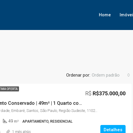
Home
Imóve
Ordenar por:
Ordem padrão
TIMA OFERTA
R$
R$375.000,00
Apartamento Conservado | 49m² | 1 Quarto com Sacada | Embaré – Santos/SP
Rua da Liberdade, Embaré, Santos, São Paulo, Região Sudeste, 11025-020, Brasil
49
m²
APARTAMENTO, RESIDENCIAL
Detalhes
s
1 mês atrás