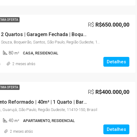
TIMA OFERTA
R$
R$650.000,00
Sobrado | 2 Quartos | Garagem Fechada | Boqueirão – Santos/SP
Rua Tomé de Souza, Boqueirão, Santos, São Paulo, Região Sudeste, 11045-904, Brasil
80
m²
CASA, RESIDENCIAL
Detalhes
s
2 meses atrás
TIMA OFERTA
R$
R$400.000,00
Apartamento Reformado | 40m² | 1 Quarto | Barra Funda (Pitangueiras) – Guarujá/SP
, Guarujá, São Paulo, Região Sudeste, 11410-150, Brasil
40
m²
APARTAMENTO, RESIDENCIAL
Detalhes
2 meses atrás