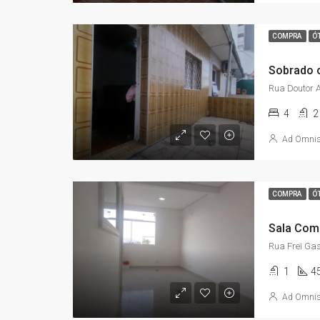
COMPRA
Ó
4
2
Ad Omni
COMPRA
Ó
1
4
Ad Omni