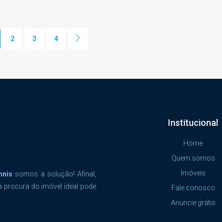
2
3
4
Institucional
Home
Quem somos
Imóveis
mnis
somos a solução! Afinal,
a procura do imóvel ideal pode
Fale conosco
Anuncie grátis