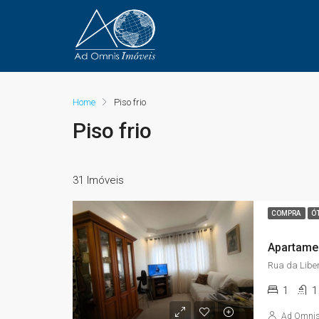
Home
Piso frio
Piso frio
31 Imóveis
COMPRA
Ó
1
1
Ad Omni