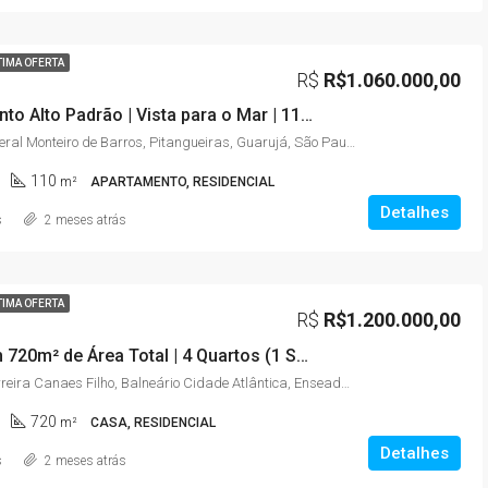
TIMA OFERTA
R$
R$1.060.000,00
Apartamento Alto Padrão | Vista para o Mar | 110m² | 3 Quartos (2 Suítes) | Astúrias – Guarujá/SP
Avenida General Monteiro de Barros, Pitangueiras, Guarujá, São Paulo, Região Sudeste, 11420-140, Brasil
110
m²
APARTAMENTO, RESIDENCIAL
Detalhes
s
2 meses atrás
TIMA OFERTA
R$
R$1.200.000,00
Casa com 720m² de Área Total | 4 Quartos (1 Suíte) | Amplo Jardim | Enseada – Guarujá/SP
Rua José Ferreira Canaes Filho, Balneário Cidade Atlântica, Enseada, Guarujá, São Paulo, Região Sudeste, 11440-003, Brasil
720
m²
CASA, RESIDENCIAL
Detalhes
s
2 meses atrás