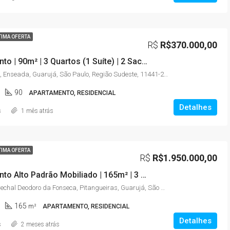
TIMA OFERTA
R$
R$370.000,00
Apartamento | 90m² | 3 Quartos (1 Suíte) | 2 Sacadas | Elevador | Enseada – Guarujá/SP
Rua Begonia, Enseada, Guarujá, São Paulo, Região Sudeste, 11441-225, Brasil
90
APARTAMENTO, RESIDENCIAL
Detalhes
s
1 mês atrás
TIMA OFERTA
R$
R$1.950.000,00
Apartamento Alto Padrão Mobiliado | 165m² | 3 Suítes | Vista para o Mar | Pitangueiras – Guarujá/SP
Avenida Marechal Deodoro da Fonseca, Pitangueiras, Guarujá, São Paulo, Região Sudeste, 11410-222, Brasil
165
m²
APARTAMENTO, RESIDENCIAL
Detalhes
s
2 meses atrás