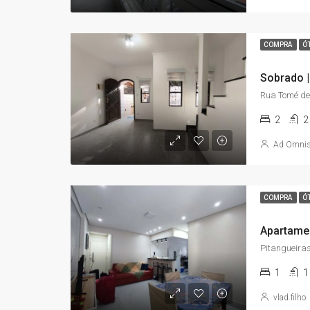
COMPRA
Ó
2
2
Ad Omni
COMPRA
Ó
Pitangueiras
1
1
vlad.filho