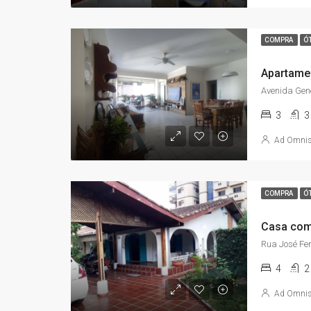
COMPRA
Ó
3
3
Ad Omni
COMPRA
Ó
4
2
Ad Omni