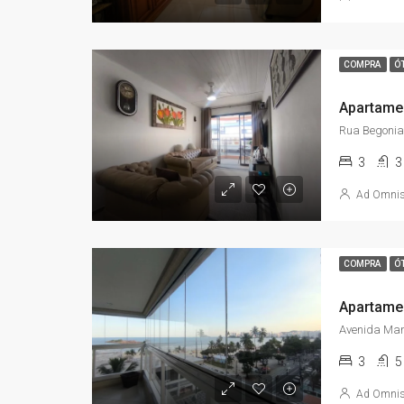
COMPRA
Ó
3
3
Ad Omni
COMPRA
Ó
3
5
Ad Omni