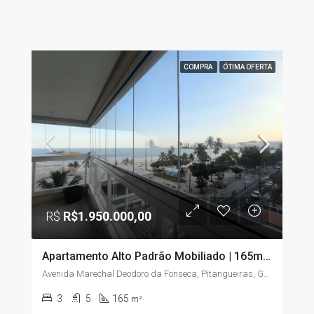
COMPRA
ÓTIMA OFERTA
R$
R$1.950.000,00
Apartamento Alto Padrão Mobiliado | 165m² | 3 Suítes | Vista para o Mar | Pitangueiras – Guarujá/SP
Avenida Marechal Deodoro da Fonseca, Pitangueiras, Guarujá, São Paulo, Região Sudeste, 11410-222, Brasil
3
5
165
m²