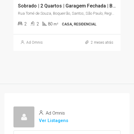
Sobrado | 2 Quartos | Garagem Fechada | Boqueirão – Santos/SP
Rua Tomé de Souza, Boqueirão, Santos, São Paulo, Região Sudeste, 11045-904, Brasil
2
2
80
m²
CASA, RESIDENCIAL
Ad Omnis
2 meses atrás
Ad Omnis
Ver Listagens