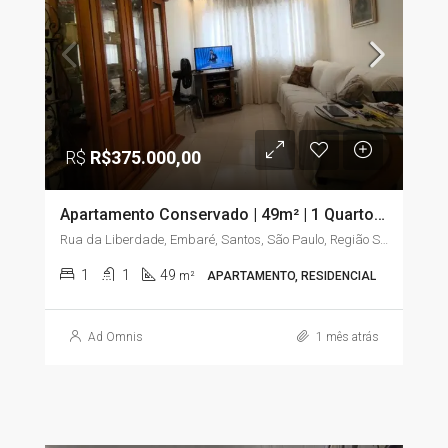
R$
R$375.000,00
Apartamento Conservado | 49m² | 1 Quarto com Sacada | Embaré – Santos/SP
Rua da Liberdade, Embaré, Santos, São Paulo, Região Sudeste, 11025-020, Brasil
1
1
49
m²
APARTAMENTO, RESIDENCIAL
Ad Omnis
1 mês atrás