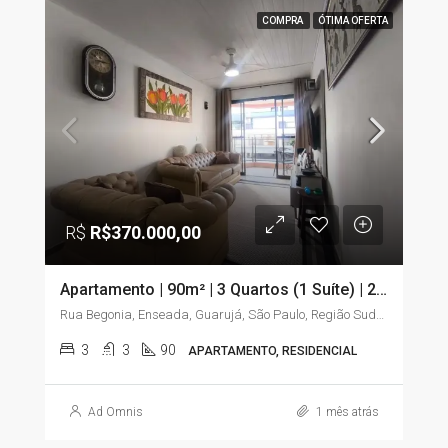
COMPRA
ÓTIMA OFERTA
R$
R$370.000,00
Apartamento | 90m² | 3 Quartos (1 Suíte) | 2 Sacadas | Elevador | Enseada – Guarujá/SP
Rua Begonia, Enseada, Guarujá, São Paulo, Região Sudeste, 11441-225, Brasil
3
3
90
APARTAMENTO, RESIDENCIAL
Ad Omnis
1 mês atrás