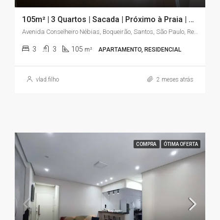
105m² | 3 Quartos | Sacada | Próximo à Praia | Santos/SP | Aceita Financiamento
Avenida Conselheiro Nébias, Boqueirão, Santos, São Paulo, Região Sudeste, 11045-003, Brasil
3
3
105
m²
APARTAMENTO, RESIDENCIAL
vlad.filho
2 meses atrás
COMPRA
ÓTIMA OFERTA