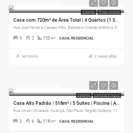
R$
R$1.200.000,00
COMPRA
ÓTIMA OFERTA
Casa com 720m² de Área Total | 4 Quartos (1 Suíte) | Amplo Jardim | Enseada – Guarujá/SP
Rua José Ferreira Canaes Filho, Balneário Cidade Atlântica, Enseada, Guarujá, São Paulo, Região Sudeste, 11440-003, Brasil
4
2
720
m²
CASA, RESIDENCIAL
Ad Omnis
2 meses atrás
R$
R$3.500.000,00
COMPRA
SUPER DESTAQUE
Casa Alto Padrão | 518m² | 5 Suítes | Piscina | A 50 Metros da Praia | Enseada – Guarujá/SP
Rua Umari, Enseada, Guarujá, São Paulo, Região Sudeste, 11440-532, Brasil
5
6
518
m²
CASA, RESIDENCIAL