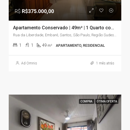
R$
R$375.000,00
Apartamento Conservado | 49m² | 1 Quarto com Sacada | Embaré – Santos/SP
Rua da Liberdade, Embaré, Santos, São Paulo, Região Sudeste, 11025-020, Brasil
1
1
49
m²
APARTAMENTO, RESIDENCIAL
Ad Omnis
1 mês atrás
COMPRA
ÓTIMA OFERTA