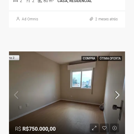
2
2
80
m²
CASA, RESIDENCIAL
Ad Omnis
2 meses atrás
COMPRA
ÓTIMA OFERTA
R$
R$750.000,00