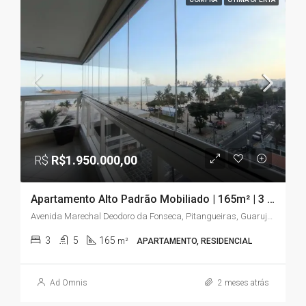
R$
R$1.950.000,00
Apartamento Alto Padrão Mobiliado | 165m² | 3 Suítes | Vista para o Mar | Pitangueiras – Guarujá/SP
Avenida Marechal Deodoro da Fonseca, Pitangueiras, Guarujá, São Paulo, Região Sudeste, 11410-222, Brasil
3
5
165
m²
APARTAMENTO, RESIDENCIAL
Ad Omnis
2 meses atrás