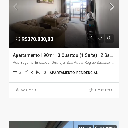
R$
R$370.000,00
Apartamento | 90m² | 3 Quartos (1 Suíte) | 2 Sacadas | Elevador | Enseada – Guarujá/SP
Rua Begonia, Enseada, Guarujá, São Paulo, Região Sudeste, 11441-225, Brasil
3
3
90
APARTAMENTO, RESIDENCIAL
Ad Omnis
1 mês atrás
COMPRA
ÓTIMA OFERTA