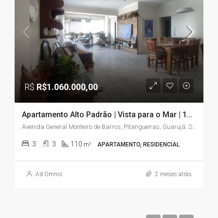
R$
R$1.060.000,00
Apartamento Alto Padrão | Vista para o Mar | 110m² | 3 Quartos (2 Suítes) | Astúrias – Guarujá/SP
Avenida General Monteiro de Barros, Pitangueiras, Guarujá, São Paulo, Região Sudeste, 11420-140, Brasil
3
3
110
m²
APARTAMENTO, RESIDENCIAL
Ad Omnis
2 meses atrás