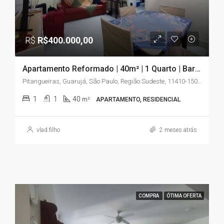
R$
R$400.000,00
Apartamento Reformado | 40m² | 1 Quarto | Barra Funda (Pitangueiras) – Guarujá/SP
Pitangueiras, Guarujá, São Paulo, Região Sudeste, 11410-150, Brasil
1
1
40
m²
APARTAMENTO, RESIDENCIAL
vlad.filho
2 meses atrás
COMPRA
ÓTIMA OFERTA