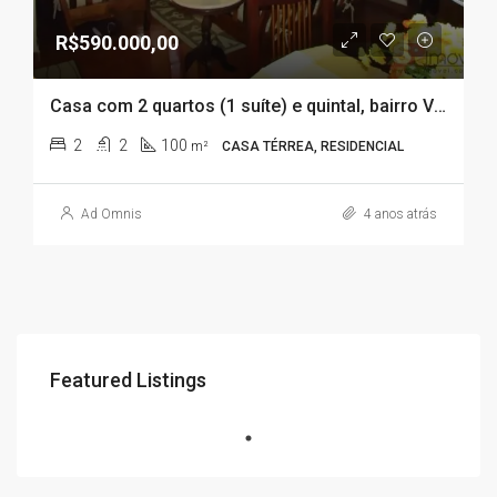
R$590.000,00
Casa com 2 quartos (1 suíte) e quintal, bairro Vila Caiçara, em Praia Grande
2
2
100
m²
CASA TÉRREA, RESIDENCIAL
Ad Omnis
4 anos atrás
Featured Listings