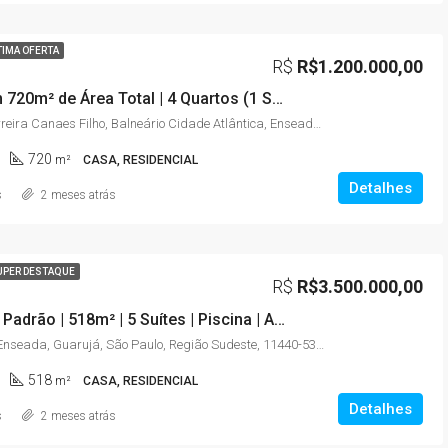
TIMA OFERTA
R$
R$1.200.000,00
Casa com 720m² de Área Total | 4 Quartos (1 Suíte) | Amplo Jardim | Enseada – Guarujá/SP
Rua José Ferreira Canaes Filho, Balneário Cidade Atlântica, Enseada, Guarujá, São Paulo, Região Sudeste, 11440-003, Brasil
720
m²
CASA, RESIDENCIAL
Detalhes
s
2 meses atrás
UPER DESTAQUE
R$
R$3.500.000,00
Casa Alto Padrão | 518m² | 5 Suítes | Piscina | A 50 Metros da Praia | Enseada – Guarujá/SP
Rua Umari, Enseada, Guarujá, São Paulo, Região Sudeste, 11440-532, Brasil
518
m²
CASA, RESIDENCIAL
Detalhes
s
2 meses atrás