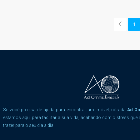
1
Se você precisa de ajuda para encontrar um imóvel, nós da
Ad O
estamos aqui para facilitar a sua vida, acabando com o stress que 
trazer para o seu dia a dia.