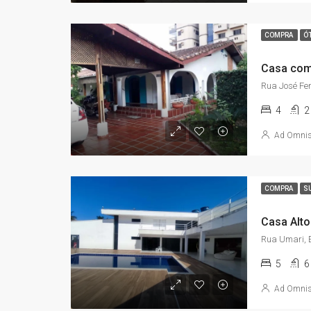
COMPRA
Ó
4
2
Ad Omni
COMPRA
S
5
6
Ad Omni