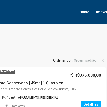
Home
Imóve
Ordenar por:
Ordem padrão
TIMA OFERTA
R$
R$375.000,00
Apartamento Conservado | 49m² | 1 Quarto com Sacada | Embaré – Santos/SP
Rua da Liberdade, Embaré, Santos, São Paulo, Região Sudeste, 11025-020, Brasil
49
m²
APARTAMENTO, RESIDENCIAL
Detalhes
s
1 mês atrás