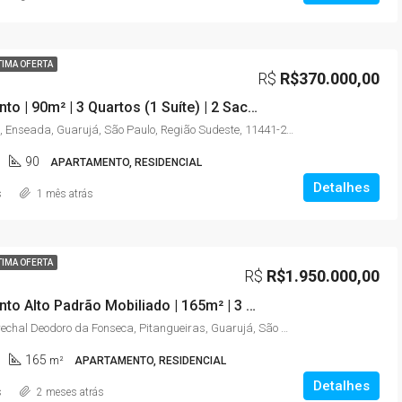
TIMA OFERTA
R$
R$370.000,00
Apartamento | 90m² | 3 Quartos (1 Suíte) | 2 Sacadas | Elevador | Enseada – Guarujá/SP
Rua Begonia, Enseada, Guarujá, São Paulo, Região Sudeste, 11441-225, Brasil
90
APARTAMENTO, RESIDENCIAL
Detalhes
s
1 mês atrás
TIMA OFERTA
R$
R$1.950.000,00
Apartamento Alto Padrão Mobiliado | 165m² | 3 Suítes | Vista para o Mar | Pitangueiras – Guarujá/SP
Avenida Marechal Deodoro da Fonseca, Pitangueiras, Guarujá, São Paulo, Região Sudeste, 11410-222, Brasil
165
m²
APARTAMENTO, RESIDENCIAL
Detalhes
s
2 meses atrás