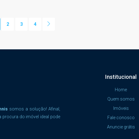
2
3
4
Institucional
Home
Quem somos
Imóveis
mnis
somos a solução! Afinal,
a procura do imóvel ideal pode
Fale conosco
Anuncie grátis