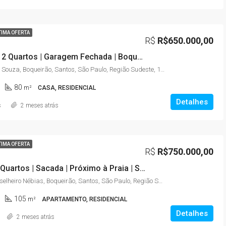
TIMA OFERTA
R$
R$650.000,00
Sobrado | 2 Quartos | Garagem Fechada | Boqueirão – Santos/SP
Rua Tomé de Souza, Boqueirão, Santos, São Paulo, Região Sudeste, 11045-904, Brasil
80
m²
CASA, RESIDENCIAL
Detalhes
s
2 meses atrás
TIMA OFERTA
R$
R$750.000,00
105m² | 3 Quartos | Sacada | Próximo à Praia | Santos/SP | Aceita Financiamento
Avenida Conselheiro Nébias, Boqueirão, Santos, São Paulo, Região Sudeste, 11045-003, Brasil
105
m²
APARTAMENTO, RESIDENCIAL
Detalhes
2 meses atrás