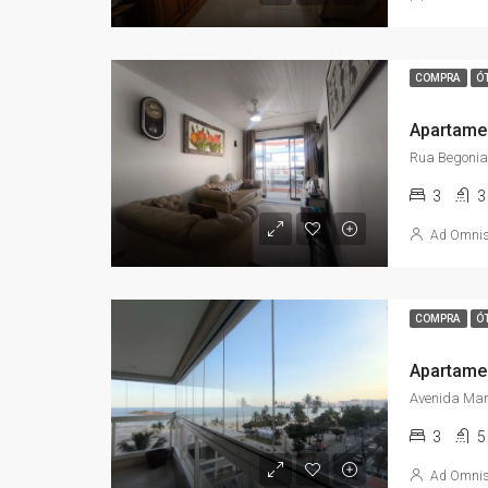
COMPRA
Ó
3
3
Ad Omni
COMPRA
Ó
3
5
Ad Omni