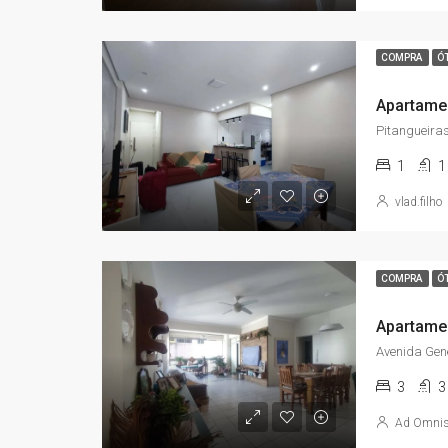
COMPRA
Ó
Pitangueiras
1
1
vlad.filho
COMPRA
Ó
3
3
Ad Omni