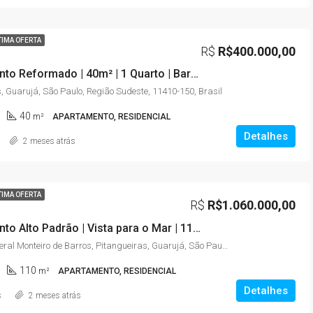
TIMA OFERTA
R$
R$400.000,00
Apartamento Reformado | 40m² | 1 Quarto | Barra Funda (Pitangueiras) – Guarujá/SP
, Guarujá, São Paulo, Região Sudeste, 11410-150, Brasil
40
m²
APARTAMENTO, RESIDENCIAL
Detalhes
2 meses atrás
TIMA OFERTA
R$
R$1.060.000,00
Apartamento Alto Padrão | Vista para o Mar | 110m² | 3 Quartos (2 Suítes) | Astúrias – Guarujá/SP
Avenida General Monteiro de Barros, Pitangueiras, Guarujá, São Paulo, Região Sudeste, 11420-140, Brasil
110
m²
APARTAMENTO, RESIDENCIAL
Detalhes
s
2 meses atrás