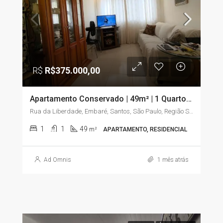
R$
R$375.000,00
Apartamento Conservado | 49m² | 1 Quarto com Sacada | Embaré – Santos/SP
Rua da Liberdade, Embaré, Santos, São Paulo, Região Sudeste, 11025-020, Brasil
1
1
49
m²
APARTAMENTO, RESIDENCIAL
Ad Omnis
1 mês atrás