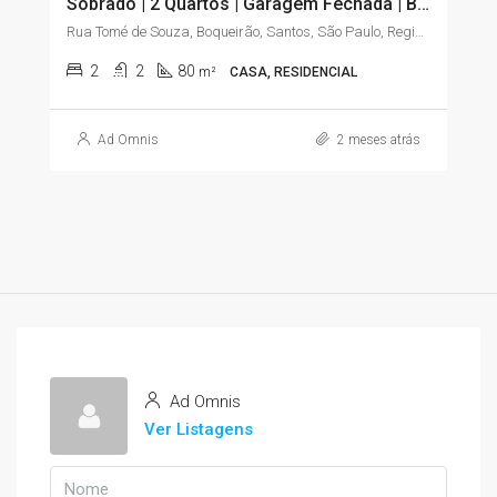
Sobrado | 2 Quartos | Garagem Fechada | Boqueirão – Santos/SP
Rua Tomé de Souza, Boqueirão, Santos, São Paulo, Região Sudeste, 11045-904, Brasil
2
2
80
m²
CASA, RESIDENCIAL
Ad Omnis
2 meses atrás
Ad Omnis
Ver Listagens