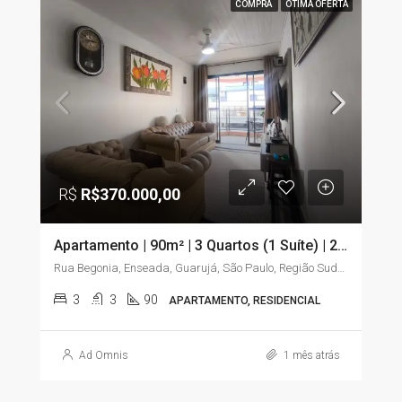
COMPRA
ÓTIMA OFERTA
R$
R$370.000,00
Apartamento | 90m² | 3 Quartos (1 Suíte) | 2 Sacadas | Elevador | Enseada – Guarujá/SP
Rua Begonia, Enseada, Guarujá, São Paulo, Região Sudeste, 11441-225, Brasil
3
3
90
APARTAMENTO, RESIDENCIAL
Ad Omnis
1 mês atrás