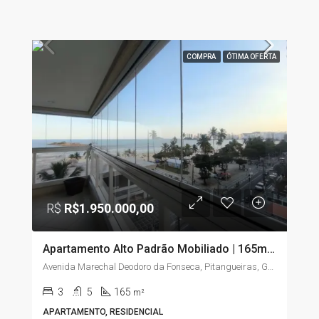
COMPRA
ÓTIMA OFERTA
R$
R$1.950.000,00
Apartamento Alto Padrão Mobiliado | 165m² | 3 Suítes | Vista para o Mar | Pitangueiras – Guarujá/SP
Avenida Marechal Deodoro da Fonseca, Pitangueiras, Guarujá, São Paulo, Região Sudeste, 11410-222, Brasil
3
5
165
m²
APARTAMENTO, RESIDENCIAL