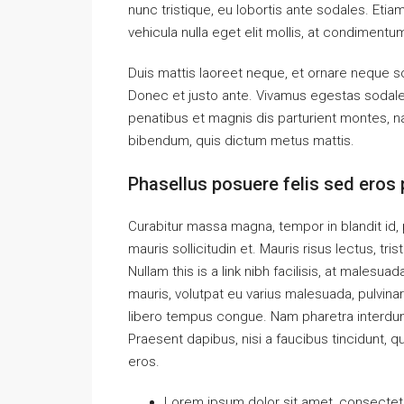
nunc tristique, eu lobortis ante sodales. Etiam
vehicula nulla eget elit mollis, at condimentu
Duis mattis laoreet neque, et ornare neque so
Donec et justo ante. Vivamus egestas sodal
penatibus et magnis dis parturient montes, nas
bibendum, quis dictum metus mattis.
Phasellus posuere felis sed eros p
Curabitur massa magna, tempor in blandit id, p
mauris sollicitudin et. Mauris risus lectus, tris
Nullam this is a link nibh facilisis, at malesua
mauris, volutpat eu varius malesuada, pulvinar 
libero tempus congue. Nam pharetra interdum 
Praesent dapibus, nisi a faucibus tincidunt, q
eros.
Lorem ipsum dolor sit amet, consectetue