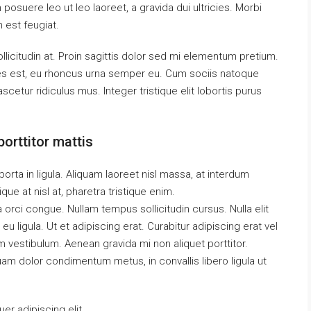
 posuere leo ut leo laoreet, a gravida dui ultricies. Morbi
m est feugiat.
llicitudin at. Proin sagittis dolor sed mi elementum pretium.
es est, eu rhoncus urna semper eu. Cum sociis natoque
cetur ridiculus mus. Integer tristique elit lobortis purus
orttitor mattis
orta in ligula. Aliquam laoreet nisl massa, at interdum
tique at nisl at, pharetra tristique enim.
da orci congue. Nullam tempus sollicitudin cursus. Nulla elit
eu ligula. Ut et adipiscing erat. Curabitur adipiscing erat vel
vestibulum. Aenean gravida mi non aliquet porttitor.
uam dolor condimentum metus, in convallis libero ligula ut
r adipiscing elit.