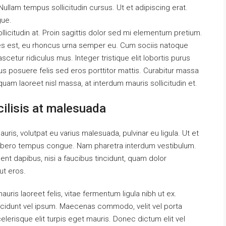
ullam tempus sollicitudin cursus. Ut et adipiscing erat.
gue.
llicitudin at. Proin sagittis dolor sed mi elementum pretium.
es est, eu rhoncus urna semper eu. Cum sociis natoque
cetur ridiculus mus. Integer tristique elit lobortis purus
s posuere felis sed eros porttitor mattis. Curabitur massa
liquam laoreet nisl massa, at interdum mauris sollicitudin et.
acilisis at malesuada
auris, volutpat eu varius malesuada, pulvinar eu ligula. Ut et
el libero tempus congue. Nam pharetra interdum vestibulum.
ent dapibus, nisi a faucibus tincidunt, quam dolor
ut eros.
uris laoreet felis, vitae fermentum ligula nibh ut ex.
ncidunt vel ipsum. Maecenas commodo, velit vel porta
erisque elit turpis eget mauris. Donec dictum elit vel