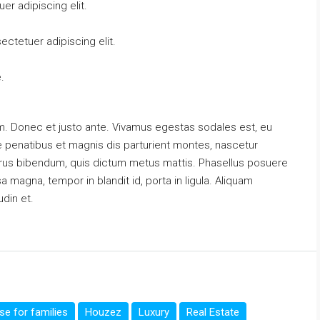
r adipiscing elit.
ctetuer adipiscing elit.
.
m. Donec et justo ante. Vivamus egestas sodales est, eu
penatibus et magnis dis parturient montes, nascetur
s purus bibendum, quis dictum metus mattis. Phasellus posuere
a magna, tempor in blandit id, porta in ligula. Aliquam
udin et.
e for families
Houzez
Luxury
Real Estate