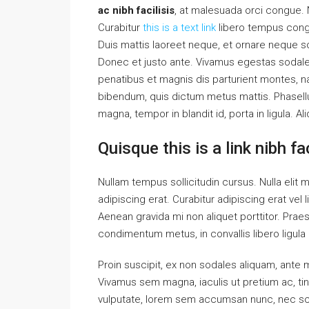
ac nibh facilisis
, at malesuada orci congue. N
Curabitur
this is a text link
libero tempus con
Duis mattis laoreet neque, et ornare neque so
Donec et justo ante. Vivamus egestas sodal
penatibus et magnis dis parturient montes, nas
bibendum, quis dictum metus mattis. Phasellu
magna, tempor in blandit id, porta in ligula. A
Quisque this is a link nibh f
Nullam tempus sollicitudin cursus. Nulla elit m
adipiscing erat. Curabitur adipiscing erat v
Aenean gravida mi non aliquet porttitor. Praes
condimentum metus, in convallis libero ligula 
Proin suscipit, ex non sodales aliquam, ante ma
Vivamus sem magna, iaculis ut pretium ac, ti
vulputate, lorem sem accumsan nunc, nec scel