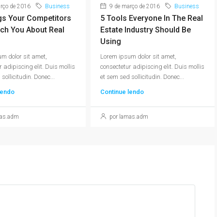
rço de 2016
Business
9 de março de 2016
Business
gs Your Competitors
5 Tools Everyone In The Real
ch You About Real
Estate Industry Should Be
Using
m dolor sit amet,
Lorem ipsum dolor sit amet,
 adipiscing elit. Duis mollis
consectetur adipiscing elit. Duis mollis
sollicitudin. Donec...
et sem sed sollicitudin. Donec...
lendo
Continue lendo
mas.adm
por lamas.adm