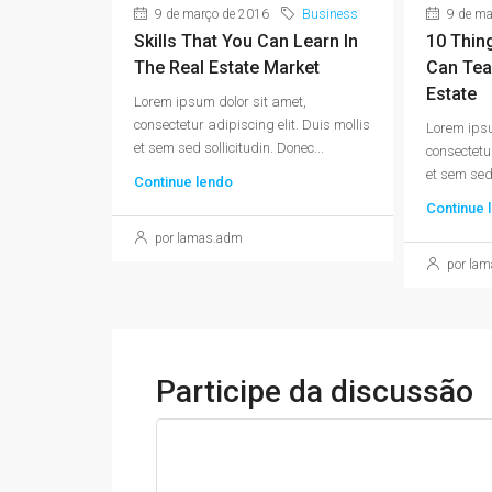
9 de março de 2016
Business
9 de ma
Skills That You Can Learn In
10 Thin
The Real Estate Market
Can Tea
Estate
Lorem ipsum dolor sit amet,
consectetur adipiscing elit. Duis mollis
Lorem ipsu
et sem sed sollicitudin. Donec...
consectetur
et sem sed 
Continue lendo
Continue 
por lamas.adm
por la
Participe da discussão