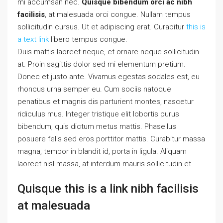
mi accumsan nec.
Quisque bibendum orci ac nibh
facilisis
, at malesuada orci congue. Nullam tempus
sollicitudin cursus. Ut et adipiscing erat. Curabitur
this is
a text link
libero tempus congue.
Duis mattis laoreet neque, et ornare neque sollicitudin
at. Proin sagittis dolor sed mi elementum pretium.
Donec et justo ante. Vivamus egestas sodales est, eu
rhoncus urna semper eu. Cum sociis natoque
penatibus et magnis dis parturient montes, nascetur
ridiculus mus. Integer tristique elit lobortis purus
bibendum, quis dictum metus mattis. Phasellus
posuere felis sed eros porttitor mattis. Curabitur massa
magna, tempor in blandit id, porta in ligula. Aliquam
laoreet nisl massa, at interdum mauris sollicitudin et.
Quisque this is a link nibh facilisis
at malesuada