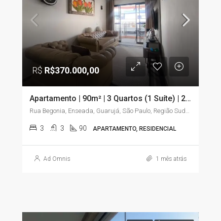
R$
R$370.000,00
Apartamento | 90m² | 3 Quartos (1 Suíte) | 2 Sacadas | Elevador | Enseada – Guarujá/SP
Rua Begonia, Enseada, Guarujá, São Paulo, Região Sudeste, 11441-225, Brasil
3
3
90
APARTAMENTO, RESIDENCIAL
Ad Omnis
1 mês atrás