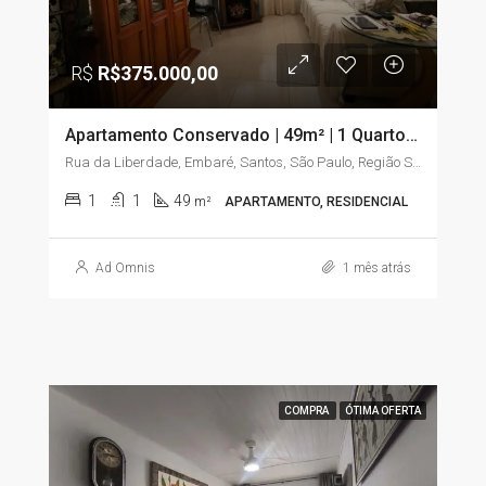
R$
R$375.000,00
Apartamento Conservado | 49m² | 1 Quarto com Sacada | Embaré – Santos/SP
Rua da Liberdade, Embaré, Santos, São Paulo, Região Sudeste, 11025-020, Brasil
1
1
49
m²
APARTAMENTO, RESIDENCIAL
Ad Omnis
1 mês atrás
COMPRA
ÓTIMA OFERTA