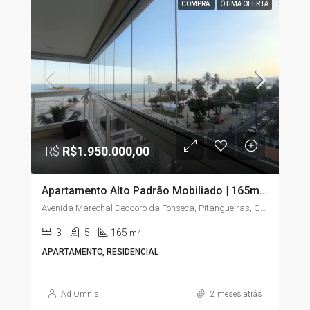
COMPRA
ÓTIMA OFERTA
R$
R$1.950.000,00
Apartamento Alto Padrão Mobiliado | 165m² | 3 Suítes | Vista para o Mar | Pitangueiras – Guarujá/SP
Avenida Marechal Deodoro da Fonseca, Pitangueiras, Guarujá, São Paulo, Região Sudeste, 11410-222, Brasil
3
5
165
m²
APARTAMENTO, RESIDENCIAL
Ad Omnis
2 meses atrás