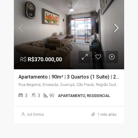
R$
R$370.000,00
Apartamento | 90m² | 3 Quartos (1 Suíte) | 2 Sacadas | Elevador | Enseada – Guarujá/SP
Rua Begonia, Enseada, Guarujá, São Paulo, Região Sudeste, 11441-225, Brasil
3
3
90
APARTAMENTO, RESIDENCIAL
Ad Omnis
1 mês atrás