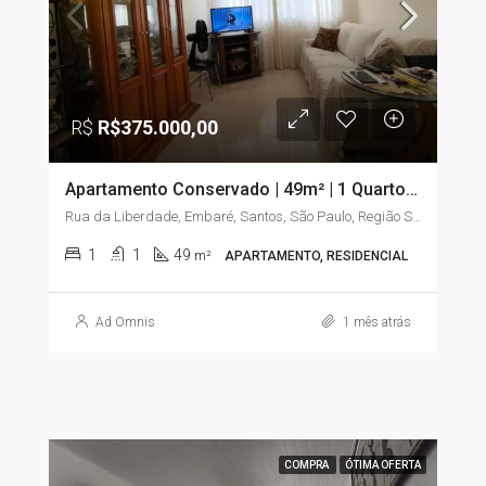
R$
R$375.000,00
Apartamento Conservado | 49m² | 1 Quarto com Sacada | Embaré – Santos/SP
Rua da Liberdade, Embaré, Santos, São Paulo, Região Sudeste, 11025-020, Brasil
1
1
49
m²
APARTAMENTO, RESIDENCIAL
Ad Omnis
1 mês atrás
COMPRA
ÓTIMA OFERTA