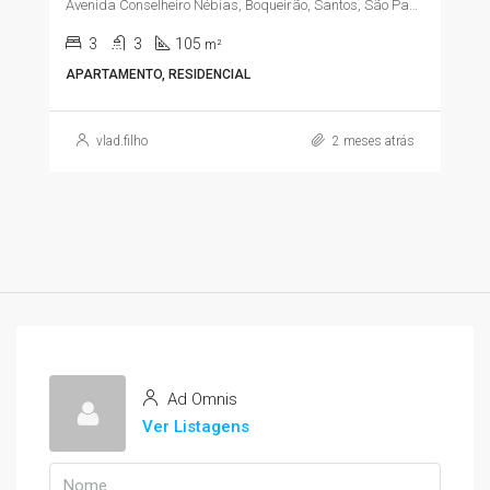
Avenida Conselheiro Nébias, Boqueirão, Santos, São Paulo, Região Sudeste, 11045-003, Brasil
3
3
105
m²
APARTAMENTO, RESIDENCIAL
vlad.filho
2 meses atrás
Ad Omnis
Ver Listagens