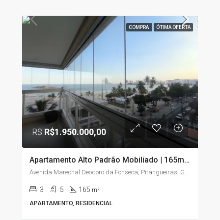
COMPRA
ÓTIMA OFERTA
R$
R$1.950.000,00
Apartamento Alto Padrão Mobiliado | 165m² | 3 Suítes | Vista para o Mar | Pitangueiras – Guarujá/SP
Avenida Marechal Deodoro da Fonseca, Pitangueiras, Guarujá, São Paulo, Região Sudeste, 11410-222, Brasil
3
5
165
m²
APARTAMENTO, RESIDENCIAL