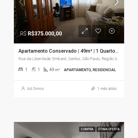
R$
R$375.000,00
Apartamento Conservado | 49m² | 1 Quarto com Sacada | Embaré – Santos/SP
Rua da Liberdade, Embaré, Santos, São Paulo, Região Sudeste, 11025-020, Brasil
1
1
49
m²
APARTAMENTO, RESIDENCIAL
Ad Omnis
1 mês atrás
COMPRA
ÓTIMA OFERTA