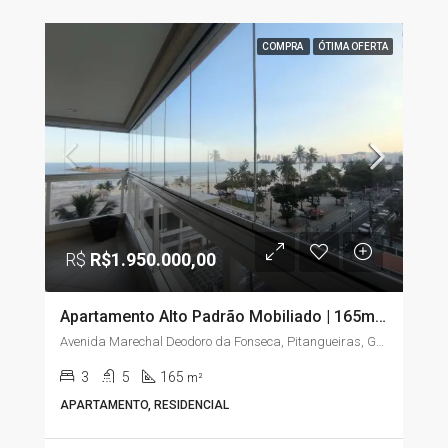
COMPRA
ÓTIMA OFERTA
R$
R$1.950.000,00
Apartamento Alto Padrão Mobiliado | 165m² | 3 Suítes | Vista para o Mar | Pitangueiras – Guarujá/SP
Avenida Marechal Deodoro da Fonseca, Pitangueiras, Guarujá, São Paulo, Região Sudeste, 11410-222, Brasil
3
5
165
m²
APARTAMENTO, RESIDENCIAL