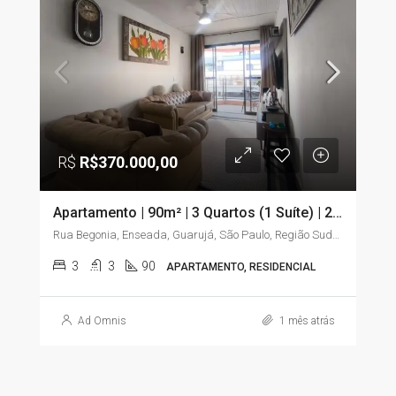
R$
R$370.000,00
Apartamento | 90m² | 3 Quartos (1 Suíte) | 2 Sacadas | Elevador | Enseada – Guarujá/SP
Rua Begonia, Enseada, Guarujá, São Paulo, Região Sudeste, 11441-225, Brasil
3
3
90
APARTAMENTO, RESIDENCIAL
Ad Omnis
1 mês atrás