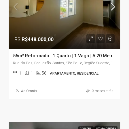
R$
R$448.000,00
56m² Reformado | 1 Quarto | 1 Vaga | A 20 Metros da Praia
Rua da Paz, Boqueirão, Santos, São Paulo, Região Sudeste, 11045-500, Brasil
1
1
56
APARTAMENTO, RESIDENCIAL
Ad Omnis
3 meses atrás
COMPRA
ÓTIMA OFERTA