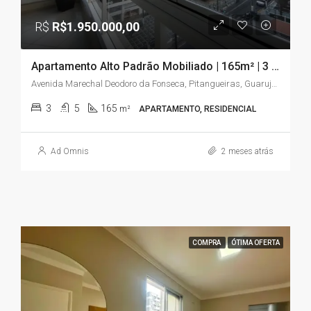
R$
R$1.950.000,00
Apartamento Alto Padrão Mobiliado | 165m² | 3 Suítes | Vista para o Mar | Pitangueiras – Guarujá/SP
Avenida Marechal Deodoro da Fonseca, Pitangueiras, Guarujá, São Paulo, Região Sudeste, 11410-222, Brasil
3
5
165
m²
APARTAMENTO, RESIDENCIAL
Ad Omnis
2 meses atrás
COMPRA
ÓTIMA OFERTA