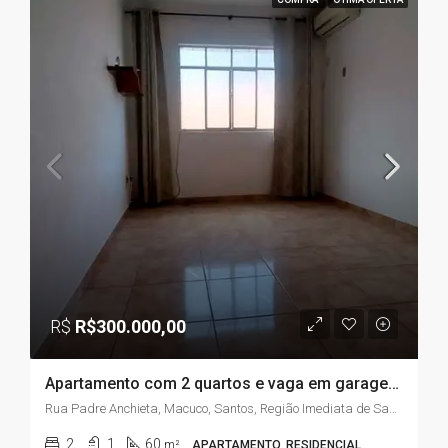
R$
R$300.000,00
Apartamento com 2 quartos e vaga em garagem, bairro Macuco, em Santos/SP
Rua Padre Anchieta, Macuco, Santos, Região Imediata de Santos, Região Metropolitana da Baixada Santista, Região Geográfica Intermediária de São Paulo, São Paulo, Região Sudeste, 11015-031, Brasil
2
1
60
m²
APARTAMENTO, RESIDENCIAL