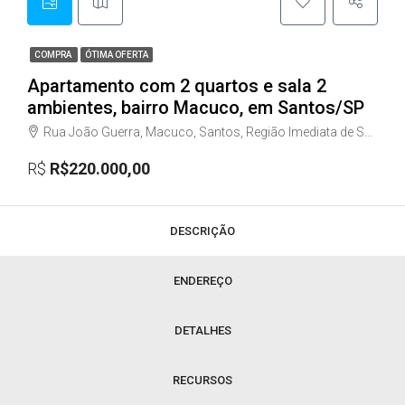
COMPRA
ÓTIMA OFERTA
Apartamento com 2 quartos e sala 2
ambientes, bairro Macuco, em Santos/SP
Rua João Guerra, Macuco, Santos, Região Imediata de Santos, Região Metropolitana da Baixada Santista, Região Geográfica Intermediária de São Paulo, São Paulo, Região Sudeste, 11015-070, Brasil
R$
R$220.000,00
DESCRIÇÃO
ENDEREÇO
DETALHES
RECURSOS