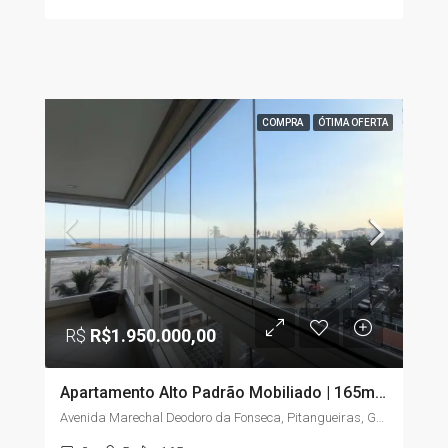
COMPRA
ÓTIMA OFERTA
R$
R$1.950.000,00
Apartamento Alto Padrão Mobiliado | 165m² | 3 Suítes | Vista para o Mar | Pitangueiras – Guarujá/SP
Avenida Marechal Deodoro da Fonseca, Pitangueiras, Guarujá, São Paulo, Região Sudeste, 11410-222, Brasil