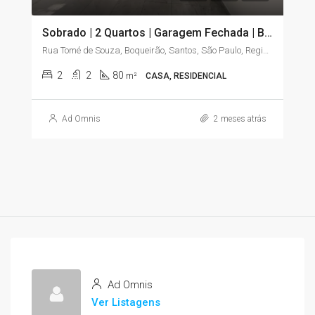
Sobrado | 2 Quartos | Garagem Fechada | Boqueirão – Santos/SP
Rua Tomé de Souza, Boqueirão, Santos, São Paulo, Região Sudeste, 11045-904, Brasil
2
2
80
m²
CASA, RESIDENCIAL
Ad Omnis
2 meses atrás
Ad Omnis
Ver Listagens