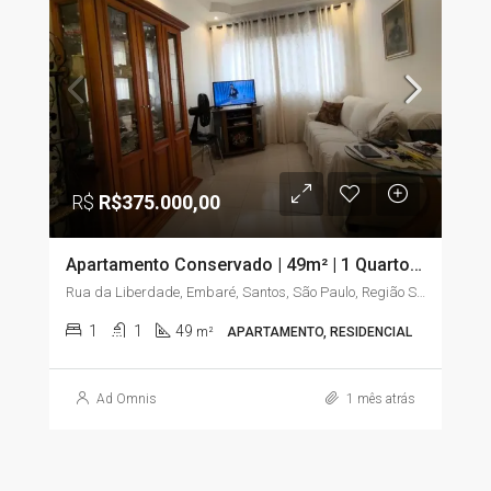
R$
R$375.000,00
Apartamento Conservado | 49m² | 1 Quarto com Sacada | Embaré – Santos/SP
Rua da Liberdade, Embaré, Santos, São Paulo, Região Sudeste, 11025-020, Brasil
1
1
49
m²
APARTAMENTO, RESIDENCIAL
Ad Omnis
1 mês atrás