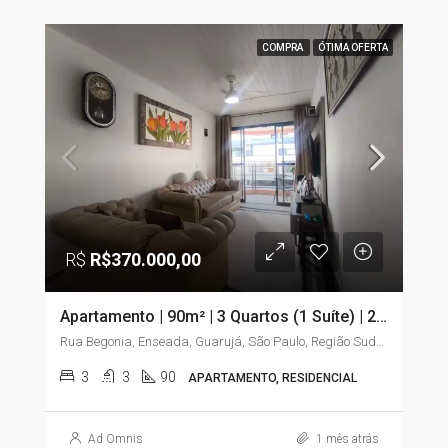
COMPRA
ÓTIMA OFERTA
R$
R$370.000,00
Apartamento | 90m² | 3 Quartos (1 Suíte) | 2 Sacadas | Elevador | Enseada – Guarujá/SP
Rua Begonia, Enseada, Guarujá, São Paulo, Região Sudeste, 11441-225, Brasil
3
3
90
APARTAMENTO, RESIDENCIAL
Ad Omnis
1 mês atrás