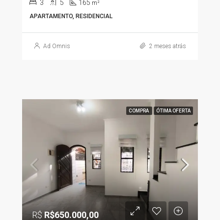
3
5
165
m²
APARTAMENTO, RESIDENCIAL
Ad Omnis
2 meses atrás
COMPRA
ÓTIMA OFERTA
R$
R$650.000,00