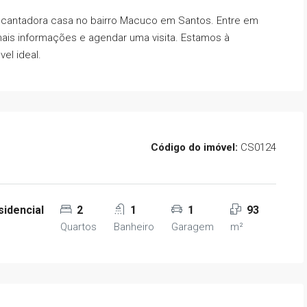
ncantadora casa no bairro Macuco em Santos. Entre em
is informações e agendar uma visita. Estamos à
vel ideal.
Código do imóvel:
CS0124
idencial
2
1
1
93
Quartos
Banheiro
Garagem
m²