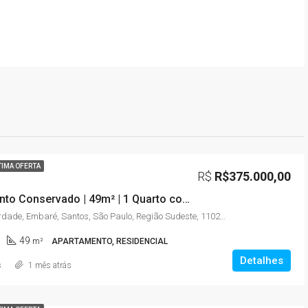
TIMA OFERTA
R$
R$375.000,00
Apartamento Conservado | 49m² | 1 Quarto com Sacada | Embaré – Santos/SP
Rua da Liberdade, Embaré, Santos, São Paulo, Região Sudeste, 11025-020, Brasil
49
m²
APARTAMENTO, RESIDENCIAL
Detalhes
s
1 mês atrás