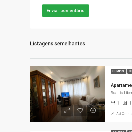
Enviar comentário
Listagens semelhantes
COMPRA
Ó
1
1
Ad Omni