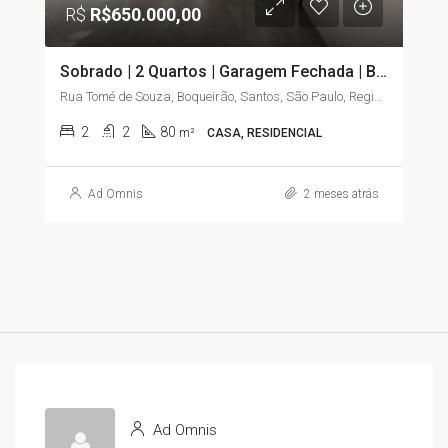
R$
R$650.000,00
Sobrado | 2 Quartos | Garagem Fechada | Boqueirão – Santos/SP
Rua Tomé de Souza, Boqueirão, Santos, São Paulo, Região Sudeste, 11045-904, Brasil
2
2
80
m²
CASA, RESIDENCIAL
Ad Omnis
2 meses atrás
Ad Omnis