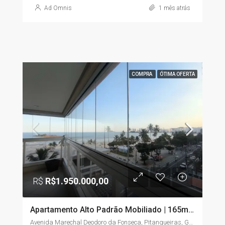
Ad Omnis
1 mês atrás
COMPRA
ÓTIMA OFERTA
R$
R$1.950.000,00
Apartamento Alto Padrão Mobiliado | 165m² | 3 Suítes | Vista para o Mar | Pitangueiras – Guarujá/SP
Avenida Marechal Deodoro da Fonseca, Pitangueiras, Guarujá, São Paulo, Região Sudeste, 11410-222, Brasil