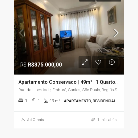
R$
R$375.000,00
Apartamento Conservado | 49m² | 1 Quarto com Sacada | Embaré – Santos/SP
Rua da Liberdade, Embaré, Santos, São Paulo, Região Sudeste, 11025-020, Brasil
1
1
49
m²
APARTAMENTO, RESIDENCIAL
Ad Omnis
1 mês atrás