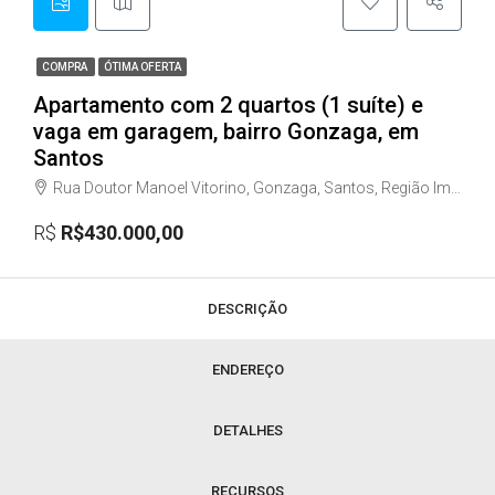
COMPRA
ÓTIMA OFERTA
Apartamento com 2 quartos (1 suíte) e
vaga em garagem, bairro Gonzaga, em
Santos
Rua Doutor Manoel Vitorino, Gonzaga, Santos, Região Imediata de Santos, Região Metropolitana da Baixada Santista, Região Geográfica Intermediária de São Paulo, São Paulo, Região Sudeste, 11060-440, Brasil
R$
R$430.000,00
DESCRIÇÃO
ENDEREÇO
DETALHES
RECURSOS