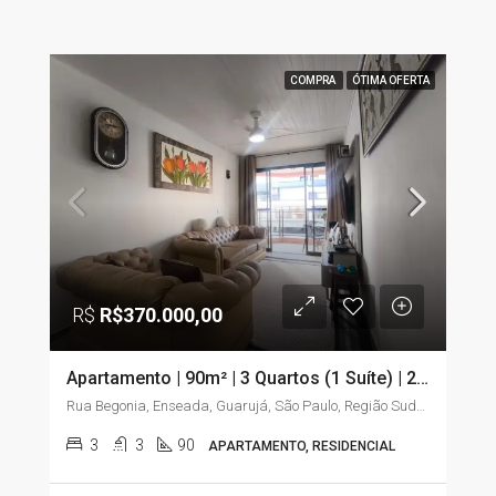
COMPRA
ÓTIMA OFERTA
R$
R$370.000,00
Apartamento | 90m² | 3 Quartos (1 Suíte) | 2 Sacadas | Elevador | Enseada – Guarujá/SP
Rua Begonia, Enseada, Guarujá, São Paulo, Região Sudeste, 11441-225, Brasil
3
3
90
APARTAMENTO, RESIDENCIAL