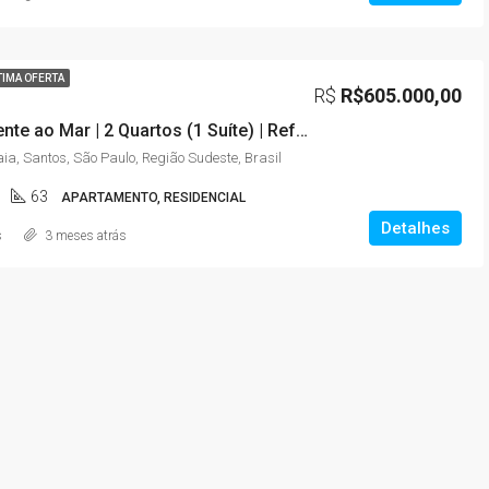
TIMA OFERTA
R$
R$605.000,00
Prédio Frente ao Mar | 2 Quartos (1 Suíte) | Reformado | Vaga e Elevador
ia, Santos, São Paulo, Região Sudeste, Brasil
63
APARTAMENTO, RESIDENCIAL
Detalhes
s
3 meses atrás