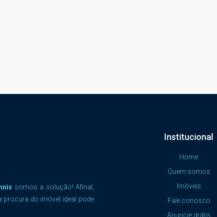
Institucional
Home
Quem somos
Imóveis
mnis
somos a solução! Afinal,
a procura do imóvel ideal pode
Fale conosco
Anuncie grátis