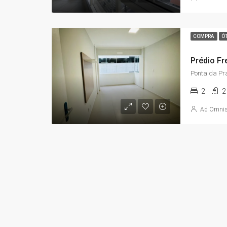
COMPRA
Ó
Ponta da Pra
2
2
Ad Omni