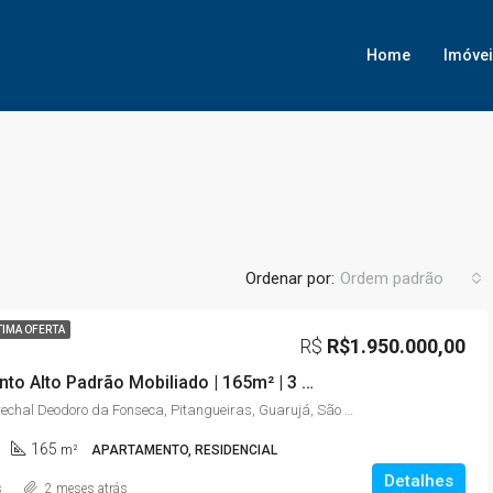
Home
Imóve
Ordenar por:
Ordem padrão
TIMA OFERTA
R$
R$1.950.000,00
Apartamento Alto Padrão Mobiliado | 165m² | 3 Suítes | Vista para o Mar | Pitangueiras – Guarujá/SP
Avenida Marechal Deodoro da Fonseca, Pitangueiras, Guarujá, São Paulo, Região Sudeste, 11410-222, Brasil
165
m²
APARTAMENTO, RESIDENCIAL
Detalhes
s
2 meses atrás