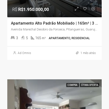
R$
R$1.950.000,00
Apartamento Alto Padrão Mobiliado | 165m² | 3 Suítes | Vista para o Mar | Pitangueiras – Guarujá/SP
Avenida Marechal Deodoro da Fonseca, Pitangueiras, Guarujá, São Paulo, Região Sudeste, 11410-222, Brasil
3
5
165
m²
APARTAMENTO, RESIDENCIAL
Ad Omnis
1 mês atrás
COMPRA
ÓTIMA OFERTA