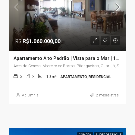
R$
R$1.060.000,00
Apartamento Alto Padrão | Vista para o Mar | 110m² | 3 Quartos (2 Suítes) | Astúrias – Guarujá/SP
Avenida General Monteiro de Barros, Pitangueiras, Guarujá, São Paulo, Região Sudeste, 11420-140, Brasil
3
3
110
m²
APARTAMENTO, RESIDENCIAL
Ad Omnis
2 meses atrás
COMPRA
SUPER DESTAQUE