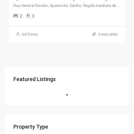
Rua General Rondon, Aparecida, Santos, Região Imediata de Santos, Região Metropolitana da Baixada Santista, Região Geográfica Intermediária de São Paulo, São Paulo, Região Sudeste, 11045-908, Brasil
2
3
Ad Omnis
4 anos atrás
Featured Listings
Property Type