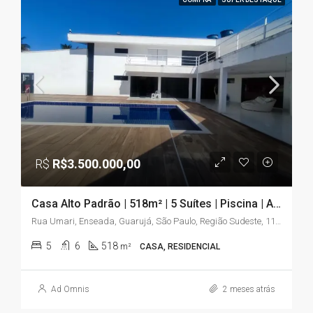
R$
R$3.500.000,00
Casa Alto Padrão | 518m² | 5 Suítes | Piscina | A 50 Metros da Praia | Enseada – Guarujá/SP
Rua Umari, Enseada, Guarujá, São Paulo, Região Sudeste, 11440-532, Brasil
5
6
518
m²
CASA, RESIDENCIAL
Ad Omnis
2 meses atrás