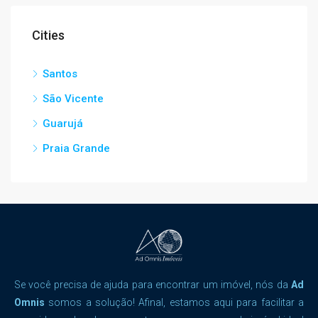
Cities
Santos
São Vicente
Guarujá
Praia Grande
Se você precisa de ajuda para encontrar um imóvel, nós da
Ad
Omnis
somos a solução! Afinal, estamos aqui para facilitar a