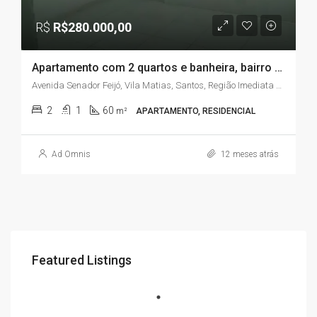
R$
R$280.000,00
Apartamento com 2 quartos e banheira, bairro Vila Mathias, em Santos/SP
Avenida Senador Feijó, Vila Matias, Santos, Região Imediata de Santos, Região Metropolitana da Baixada Santista, Região Geográfica Intermediária de São Paulo, São Paulo, Região Sudeste, 11015-502, Brasil
2
1
60
m²
APARTAMENTO, RESIDENCIAL
Ad Omnis
12 meses atrás
Featured Listings