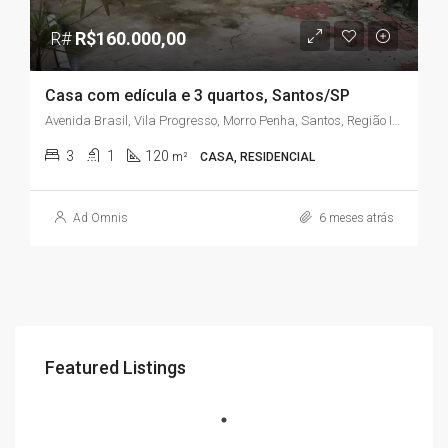
R#
R$160.000,00
Casa com edícula e 3 quartos, Santos/SP
Avenida Brasil, Vila Progresso, Morro Penha, Santos, Região Imediata de Santos, Região Metropolitana da Baixada Santista, Região Geográfica Intermediária de São Paulo, São Paulo, Região Sudeste, 11080-060, Brasil
3
1
120
m²
CASA, RESIDENCIAL
Ad Omnis
6 meses atrás
Featured Listings