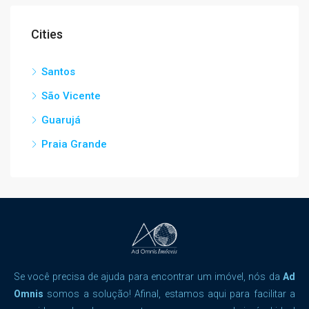
Cities
Santos
São Vicente
Guarujá
Praia Grande
Se você precisa de ajuda para encontrar um imóvel, nós da
Ad
Omnis
somos a solução! Afinal, estamos aqui para facilitar a